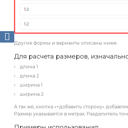
ВКонтакте
Другие формы и варианты описаны ниже.
Для расчета размеров, изначальн
длина 1
длина 2
ширина 1
ширина 2
А так же, кнопка «+добавить сторону» добав
Размер указывается в метрах. Разделитель точк
Примеры использования: