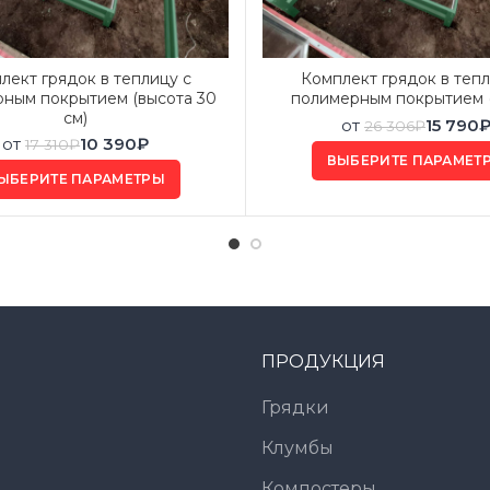
лект грядок в теплицу с
Комплект грядок в тепл
ным покрытием (высота 30
полимерным покрытием (
см)
от
15 790
26 306
₽
от
10 390
₽
17 310
₽
ВЫБЕРИТЕ ПАРАМЕТ
ЫБЕРИТЕ ПАРАМЕТРЫ
ПРОДУКЦИЯ
Грядки
Клумбы
Компостеры