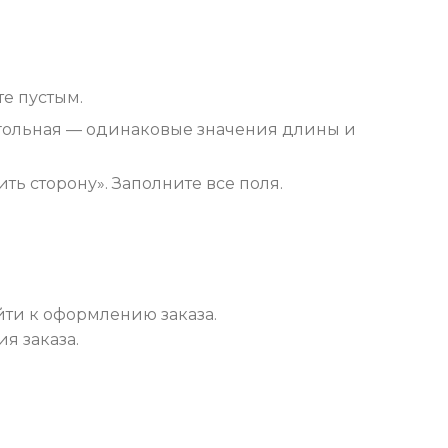
те пустым.
оугольная — одинаковые значения длины и
ть сторону». Заполните все поля.
йти к оформлению заказа.
я заказа.