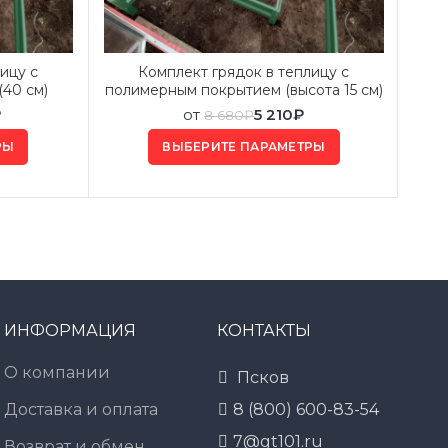
ицу с
Комплект грядок в теплицу с
40 см)
полимерным покрытием (высота 15 см)
₽
от
5 210
₽
8 680
₽
РЫ
ВЫБЕРИТЕ ПАРАМЕТРЫ
ИНФОРМАЦИЯ
КОНТАКТЫ
О компании
Псков
Доставка и оплата
8 (800) 600-83-54
7@gt101.ru
Возврат и обмен