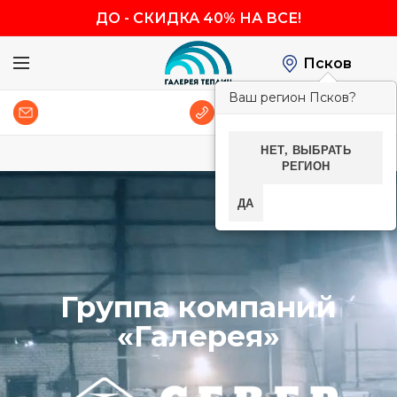
ДО
-
СКИДКА 40% НА ВСЕ!
Псков
Ваш регион Псков?
0
8 (800) 600-83-54
НЕТ, ВЫБРАТЬ
РЕГИОН
ДА
Группа компаний
«Галерея»