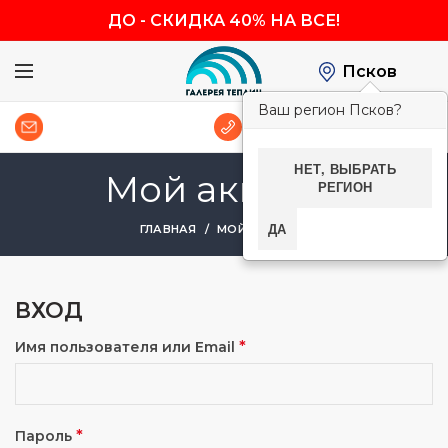
ДО
-
СКИДКА 40% НА ВСЕ!
Псков
Ваш регион Псков?
0
8 (800) 600-83-54
НЕТ, ВЫБРАТЬ
Мой аккаунт
РЕГИОН
ДА
ГЛАВНАЯ
МОЙ АККАУНТ
ВХОД
*
Имя пользователя или Email
*
Пароль