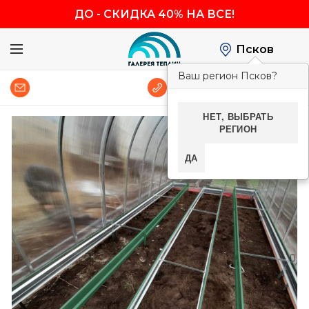
ДО
-
СКИДКА 40% НА ВСЕ!
Псков
Ваш регион Псков?
0
8 (800) 600-83-54
НЕТ, ВЫБРАТЬ
РЕГИОН
-40%
ДА