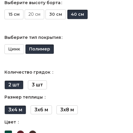
Выберите высоту борта
15 см
20 см
30 см
40 см
Выберите тип покрытия
Цинк
Полимер
Количество грядок
2 шт
3 шт
Размер теплицы
3х4 м
3х6 м
3х8 м
Цвет