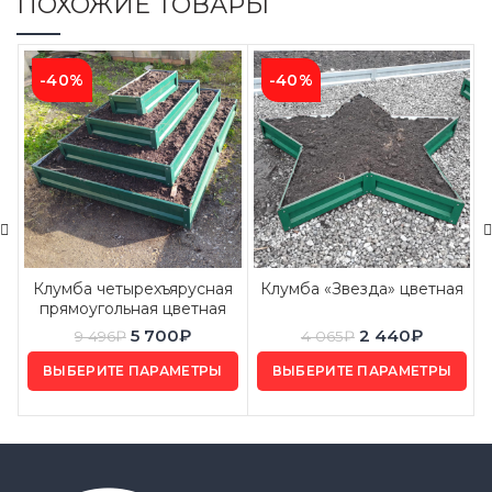
ПОХОЖИЕ ТОВАРЫ
-40%
-40%
Клумба четырехъярусная
Клумба «Звезда» цветная
прямоугольная цветная
5 700
₽
2 440
₽
9 496
₽
4 065
₽
ВЫБЕРИТЕ ПАРАМЕТРЫ
ВЫБЕРИТЕ ПАРАМЕТРЫ