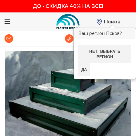
ДО
-
СКИДКА 40% НА ВСЕ!
Псков
Ваш регион Псков?
0
8 (800) 600-83-54
НЕТ, ВЫБРАТЬ
РЕГИОН
-40%
ДА