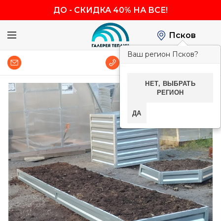
ДО
-
СКИДКА 40% НА ВСЕ!
Псков
Ваш регион Псков?
0
8 (800) 600-83-54
НЕТ, ВЫБРАТЬ
РЕГИОН
-40%
ДА