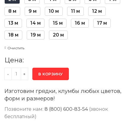
8 м
9 м
10 м
11 м
12 м
13 м
14 м
15 м
16 м
17 м
18 м
19 м
20 м
Очистить
Цена:
В КОРЗИНУ
Изготовим грядки, клумбы любых цветов,
форм и размеров!
Позвоните нам:
8 (800) 600-83-54
(звонок
бесплатный)