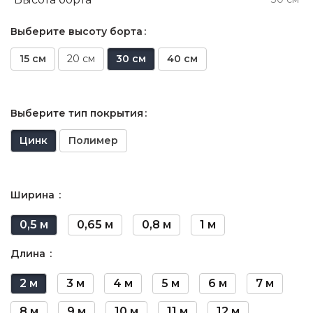
Выберите высоту борта
15 см
20 см
30 см
40 см
Выберите тип покрытия
Цинк
Полимер
Ширина
0,5 м
0,65 м
0,8 м
1 м
Длина
2 м
3 м
4 м
5 м
6 м
7 м
8 м
9 м
10 м
11 м
12 м